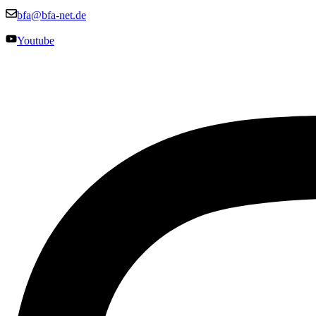
bfa@bfa-net.de
Youtube