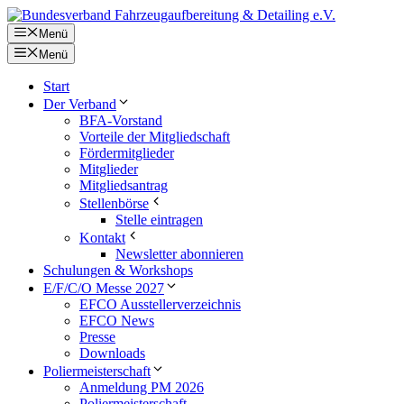
Zum
Inhalt
Menü
springen
Menü
Start
Der Verband
BFA-Vorstand
Vorteile der Mitgliedschaft
Fördermitglieder
Mitglieder
Mitgliedsantrag
Stellenbörse
Stelle eintragen
Kontakt
Newsletter abonnieren
Schulungen & Workshops
E/F/C/O Messe 2027
EFCO Ausstellerverzeichnis
EFCO News
Presse
Downloads
Poliermeisterschaft
Anmeldung PM 2026
Poliermeisterschaft