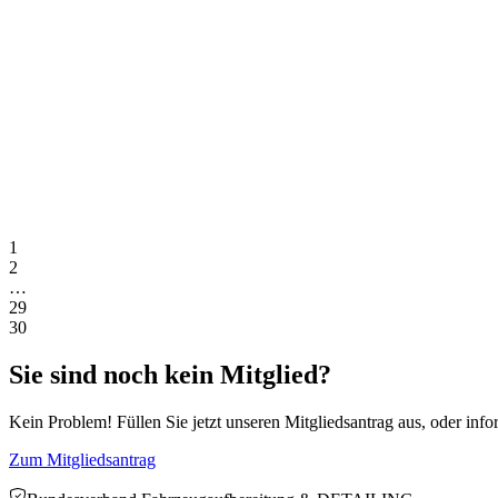
Festnetz:
02204 9872830
Mobil:
0157-88244047
E-Mail:
info@adrm.eu
Website:
http://www.adrm.eu
AETRO CarCare - Die Fahrzeugpflegeprofis
Gutenbergstr. 5
78549 Spaichingen
Mobil:
015205222228
E-Mail:
kundenservice@aetro.de
Website:
http://www.aetro.de
1
2
…
29
30
Sie sind noch kein Mitglied?
Kein Problem! Füllen Sie jetzt unseren Mitgliedsantrag aus, oder info
Zum Mitgliedsantrag