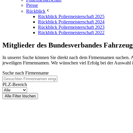
Presse
Rückblick
Rückblick Poliermeisterschaft 2025
Rückblick Poliermeisterschaft 2024
Rückblick Poliermeisterschaft 2023
Rückblick Poliermeisterschaft 2022
Mitglieder des Bundesverbandes Fahrzeug
In unserer Suche können Sie direkt nach dem Firmennamen suchen. Al
jeweiligen Firmennamen. Wir wünschen viel Erfolg bei der Auswahl 
Suche nach Firmenname
PLZ-Bereich
Alle Filter löschen
"Let it Shine" Autodetailing
Forchenweg 5
74354 Besigheim
Mobil:
0174 9898190
E-Mail:
absport@me.com